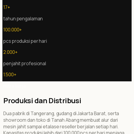
17+
tahun pengalaman
100.000+
pcs produksi per hari
2.000+
penjahit profesional
1.500+
mitra kerja
Produksi dan Distribusi
Dua pabrik di Tangerang, gudang di Jakarta Barat, serta
showroom dan toko di Tanah Abang membuat alur dari
mesin jahit sampai etalase reseller berjalan setiap hari.
Kapasitas produksi lebih dari 100.000 pcs per hari menjaga