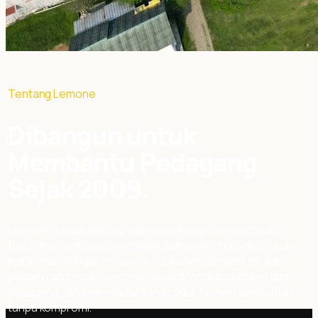
Tentang Lemone
Dibangun untuk
Membantu Pedagang
Sejak 2009.
Lemone adalah perusahaan manufaktur dan distributor
fashion yang melayani reseller dan pemilik toko di seluruh
Indonesia. Dengan proses produksi terstandarisasi dan
pengiriman cepat, Lemone menjadi mitra bagi brand dan
pedagang yang membutuhkan produk fashion berkualitas
tanpa kompromi.