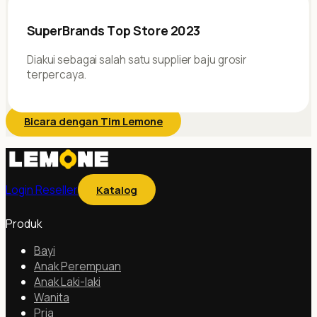
SuperBrands Top Store 2023
Diakui sebagai salah satu supplier baju grosir
terpercaya.
Bicara dengan Tim Lemone
Login Reseller
Katalog
Produk
Bayi
Anak Perempuan
Anak Laki-laki
Wanita
Pria