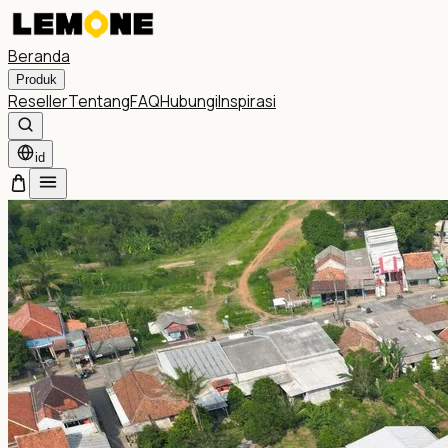
Beranda
Produk
Reseller
Tentang
FAQ
Hubungi
Inspirasi
id