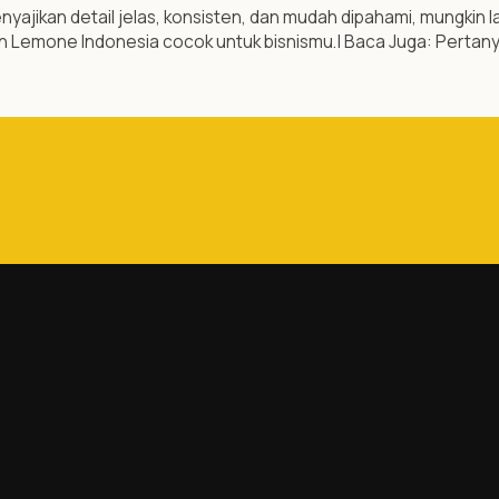
enyajikan detail jelas, konsisten, dan mudah dipahami, mungkin
h Lemone Indonesia cocok untuk bisnismu.| Baca Juga: Pertany