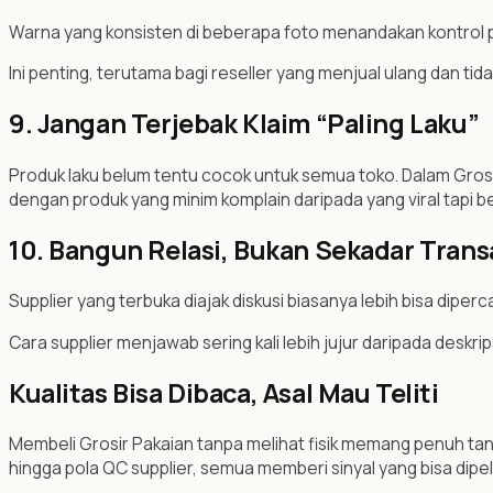
Warna yang konsisten di beberapa foto menandakan kontrol p
Ini penting, terutama bagi reseller yang menjual ulang dan tida
9. Jangan Terjebak Klaim “Paling Laku”
Produk laku belum tentu cocok untuk semua toko. Dalam Grosir
dengan produk yang minim komplain daripada yang viral tapi b
10. Bangun Relasi, Bukan Sekadar Trans
Supplier yang terbuka diajak diskusi biasanya lebih bisa diperc
Cara supplier menjawab sering kali lebih jujur daripada deskrip
Kualitas Bisa Dibaca, Asal Mau Teliti
Membeli Grosir Pakaian tanpa melihat fisik memang penuh tantan
hingga pola QC supplier, semua memberi sinyal yang bisa dipelaj