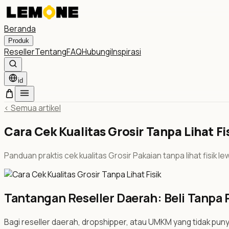
Beranda
Produk
Reseller
Tentang
FAQ
Hubungi
Inspirasi
id
<
Semua artikel
Cara Cek Kualitas Grosir Tanpa Lihat Fi
Panduan praktis cek kualitas Grosir Pakaian tanpa lihat fisik le
Tantangan Reseller Daerah: Beli Tanpa
Bagi reseller daerah, dropshipper, atau UMKM yang tidak punya