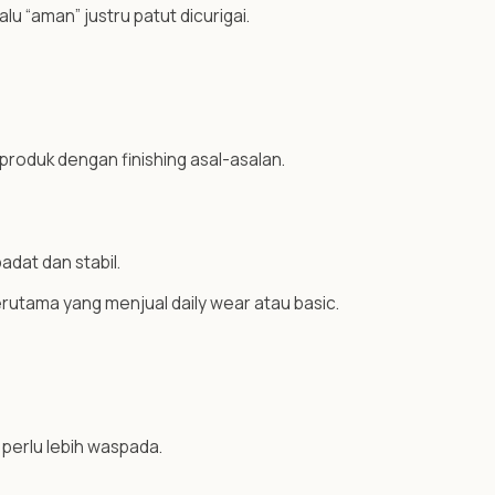
lu “aman” justru patut dicurigai.
roduk dengan finishing asal-asalan.
adat dan stabil.
terutama yang menjual daily wear atau basic.
 perlu lebih waspada.