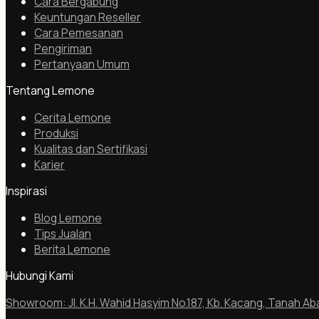
Cara Bergabung
Keuntungan Reseller
Cara Pemesanan
Pengiriman
Pertanyaan Umum
Tentang Lemone
Cerita Lemone
Produksi
Kualitas dan Sertifikasi
Karier
Inspirasi
Blog Lemone
Tips Jualan
Berita Lemone
Hubungi Kami
Showroom: Jl. K.H. Wahid Hasyim No.187, Kb. Kacang, Tanah Ab