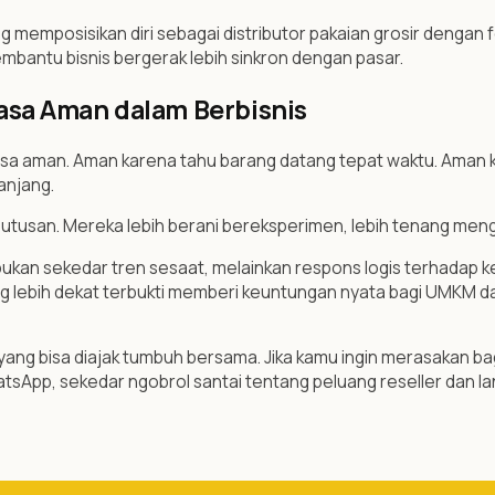
ng memposisikan diri sebagai distributor pakaian grosir denga
mbantu bisnis bergerak lebih sinkron dengan pasar.
asa Aman dalam Berbisnis
rasa aman. Aman karena tahu barang datang tepat waktu. Aman k
anjang.
tusan. Mereka lebih berani bereksperimen, lebih tenang meng
 bukan sekedar tren sesaat, melainkan respons logis terhadap k
ng lebih dekat terbukti memberi keuntungan nyata bagi UMKM dan re
l yang bisa diajak tumbuh bersama. Jika kamu ingin merasakan ba
atsApp, sekedar ngobrol santai tentang peluang reseller dan 