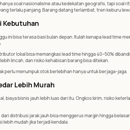
n hanya soal nasionalisme atau kedekatan geografis, tapi soal rit
ng terlalu panjang. Barang datang terlambat, tren keburu lew
pi Kebutuhan
u ini bisa terasa basi bulan depan. Itulah kenapa lead time menja
.
ributor lokal bisa memangkas lead time hingga 40–50% dibanding
 lebih lincah, dan risiko kehabisan barang bisa ditekan.
ak perlu menumpuk stok berlebihan hanya untuk berjaga-jaga.
kedar Lebih Murah
 biaya bisnis jauh lebih luas dari itu. Ongkos kirim, risiko ket
 distribusi jarak jauh bisa menggerus margin hingga belasan p
i lebih mudah jika terjadi kendala.