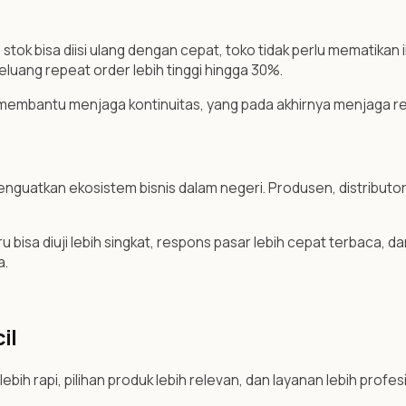
 stok bisa diisi ulang dengan cepat, toko tidak perlu mematik
eluang repeat order lebih tinggi hingga 30%.
eka membantu menjaga kontinuitas, yang pada akhirnya menjaga r
enguatkan ekosistem bisnis dalam negeri. Produsen, distributor
isa diuji lebih singkat, respons pasar lebih cepat terbaca, dan
a.
il
ebih rapi, pilihan produk lebih relevan, dan layanan lebih profesi