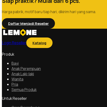
Siap praktik? Mulai dari 6 pcs.
Harga pabrik, motif baru tiap hari, dikirim hari yang sama.
Daftar Menjadi Reseller
Login Reseller
Katalog
Produk
Bayi
Anak Perempuan
Anak Laki-laki
Wanita
Pria
Semua Produk
Untuk Reseller