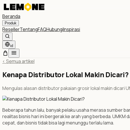
Beranda
Produk
Reseller
Tentang
FAQ
Hubungi
Inspirasi
id
<
Semua artikel
Kenapa Distributor Lokal Makin Dicari?
Mengulas alasan distributor pakaian grosir lokal makin dicari 
Beberapa tahun lalu, banyak pelaku usaha merasa sumber baran
realitas bisnis hari ini bergerak ke arah yang berbeda. UMKM d
cepat, dan bisnis tidak bisa lagi menunggu terlalu lama.