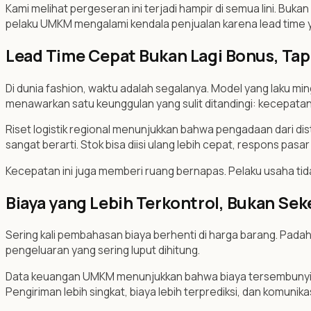
Kami melihat pergeseran ini terjadi hampir di semua lini. Buka
pelaku UMKM mengalami kendala penjualan karena lead time ya
Lead Time Cepat Bukan Lagi Bonus, Ta
Di dunia fashion, waktu adalah segalanya. Model yang laku mingg
menawarkan satu keunggulan yang sulit ditandingi: kecepatan
Riset logistik regional menunjukkan bahwa pengadaan dari dist
sangat berarti. Stok bisa diisi ulang lebih cepat, respons pasar
Kecepatan ini juga memberi ruang bernapas. Pelaku usaha tid
Biaya yang Lebih Terkontrol, Bukan Se
Sering kali pembahasan biaya berhenti di harga barang. Padahal,
pengeluaran yang sering luput dihitung.
Data keuangan UMKM menunjukkan bahwa biaya tersembunyi dari
Pengiriman lebih singkat, biaya lebih terprediksi, dan komunikas